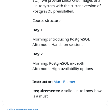
etc.). We provide Linux OVA images of a
Linux system with the current version of
PostgreSQL preinstalled.
Course structure:
Day 1
Morning: Introducing PostgreSQL
Afternoon: Hands-on sessions
Day 2
Morning: PostgreSQL in-depth
Afternoon: High-availability options
Instructor:
Marc Balmer
Requirements
:
A solid Linux know-how
is a must
Risikomanagement